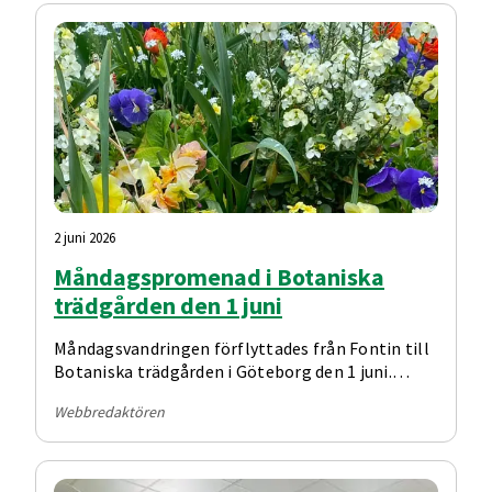
som inte har mail att få information brevledes.
Trevlig sommar önskar styrelsen
2 juni 2026
Måndagspromenad i Botaniska
trädgården den 1 juni
Måndagsvandringen förflyttades från Fontin till
Botaniska trädgården i Göteborg den 1 juni.
Vilken dag! Så nöjda vandrare.
Webbredaktören