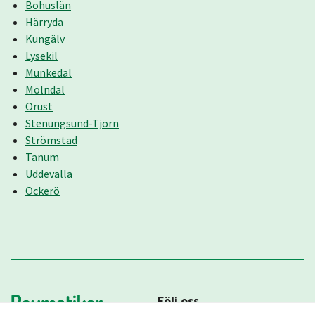
Bohuslän
Härryda
Kungälv
Lysekil
Munkedal
Mölndal
Orust
Stenungsund-Tjörn
Strömstad
Tanum
Uddevalla
Öckerö
Följ oss