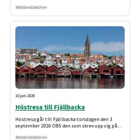
Webbredaktören
10 juni 2026
Höstresa till Fjällbacka
Höstresa går till Fjällbacka torsdagen den 3
september 2026 OBS den som skrev upp sig på
medlemsmötet måste anmäla sig igen! Anmälan
Webbredaktören
sker till Lisbeth Björnström. Sista