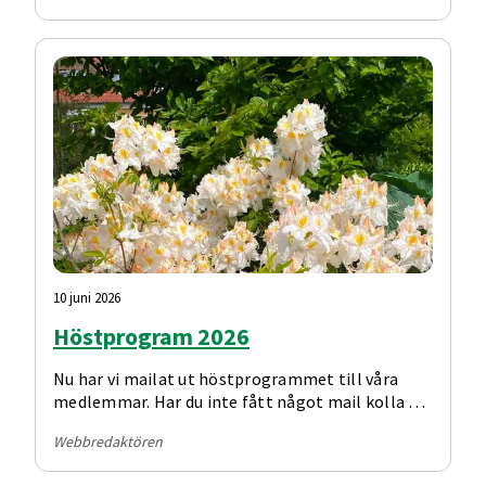
anmälningsdagen är 1 juli. Anmälan är bindande
och först när betalning har skett har man en
plats.
10 juni 2026
Höstprogram 2026
Nu har vi mailat ut höstprogrammet till våra
medlemmar. Har du inte fått något mail kolla din
skräppost. Om det inte finns där maila
Webbredaktören
kungalv@reumatiker.se
och skriv att vi ska lägga
in din mail. Givetvis kommer våra medlemmar